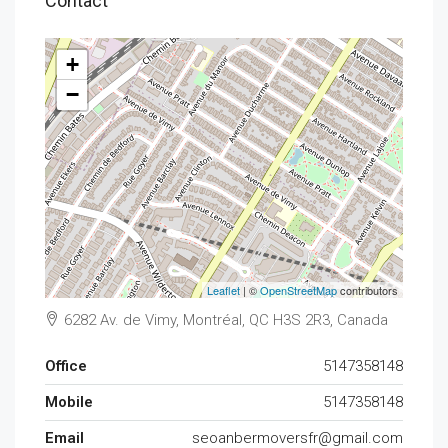
Contact
+
−
Leaflet
| ©
OpenStreetMap
contributors
6282 Av. de Vimy, Montréal, QC H3S 2R3, Canada
Office
5147358148
Mobile
5147358148
Email
seoanbermoversfr@gmail.com