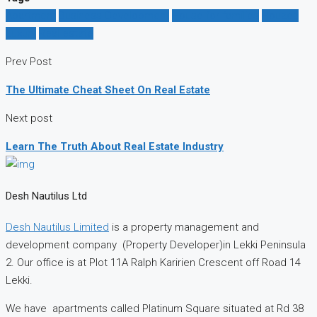
Apartment
Business Development
House for families
Houzez
Luxury
Real estate
Prev Post
The Ultimate Cheat Sheet On Real Estate
Next post
Learn The Truth About Real Estate Industry
Desh Nautilus Ltd
Desh Nautilus Limited
is a property management and
development company (Property Developer)in Lekki Peninsula
2. Our office is at Plot 11A Ralph Karirien Crescent off Road 14
Lekki.
We have apartments called Platinum Square situated at Rd 38