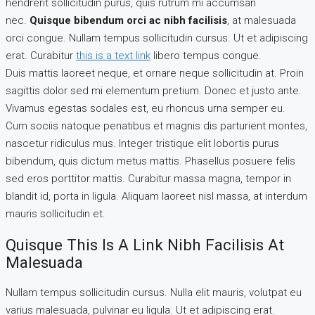
hendrerit sollicitudin purus, quis rutrum mi accumsan
nec.
Quisque bibendum orci ac nibh facilisis
, at malesuada
orci congue. Nullam tempus sollicitudin cursus. Ut et adipiscing
erat. Curabitur
this is a text link
libero tempus congue.
Duis mattis laoreet neque, et ornare neque sollicitudin at. Proin
sagittis dolor sed mi elementum pretium. Donec et justo ante.
Vivamus egestas sodales est, eu rhoncus urna semper eu.
Cum sociis natoque penatibus et magnis dis parturient montes,
nascetur ridiculus mus. Integer tristique elit lobortis purus
bibendum, quis dictum metus mattis. Phasellus posuere felis
sed eros porttitor mattis. Curabitur massa magna, tempor in
blandit id, porta in ligula. Aliquam laoreet nisl massa, at interdum
mauris sollicitudin et.
Quisque This Is A Link Nibh Facilisis At
Malesuada
Nullam tempus sollicitudin cursus. Nulla elit mauris, volutpat eu
varius malesuada, pulvinar eu ligula. Ut et adipiscing erat.