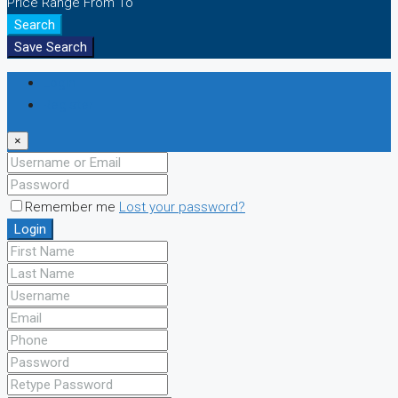
Price Range
From
To
Search
Save Search
Login
Register
×
Remember me
Lost your password?
Login