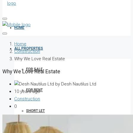
HOME
Home
ALL PROPERTIES
Construction
Why We Love Real Estate
FOR SALE
Why We Love Real Estate
by Desh Nautilus Ltd
FOR RENT
10 years ago
Construction
0
SHORT LET
HOW TO VERIFY A C OF O IN NIGERIA – STEP-BY-STEP