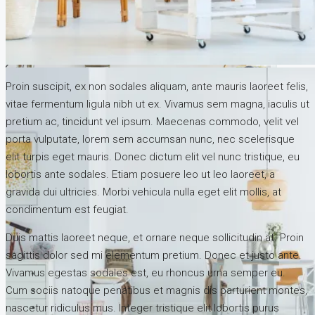
Proin suscipit, ex non sodales aliquam, ante mauris laoreet felis,
vitae fermentum ligula nibh ut ex. Vivamus sem magna, iaculis ut
pretium ac, tincidunt vel ipsum. Maecenas commodo, velit vel
porta vulputate, lorem sem accumsan nunc, nec scelerisque
elit turpis eget mauris. Donec dictum elit vel nunc tristique, eu
lobortis ante sodales. Etiam posuere leo ut leo laoreet, a
gravida dui ultricies. Morbi vehicula nulla eget elit mollis, at
condimentum est feugiat.
Duis mattis laoreet neque, et ornare neque sollicitudin at. Proin
sagittis dolor sed mi elementum pretium. Donec et justo ante.
Vivamus egestas sodales est, eu rhoncus urna semper eu.
Cum sociis natoque penatibus et magnis dis parturient montes,
nascetur ridiculus mus. Integer tristique elit lobortis purus